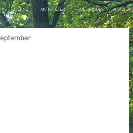
BYERNE
AKTIVITETER
KULTURHUS
VIRKSOM
september