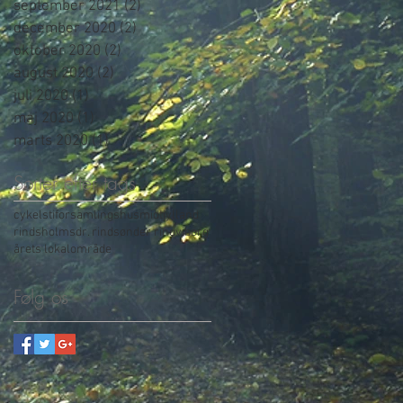
september 2021
(2)
2 indlæg
december 2020
(2)
2 indlæg
oktober 2020
(2)
2 indlæg
august 2020
(2)
2 indlæg
juli 2020
(1)
1 indlæg
maj 2020
(1)
1 indlæg
marts 2020
(1)
1 indlæg
Sorter efter tags
cykelsti
forsamlingshus
midtjylland
rindsholm
sdr. rind
sønder rind
viborg
årets lokalområde
Følg os