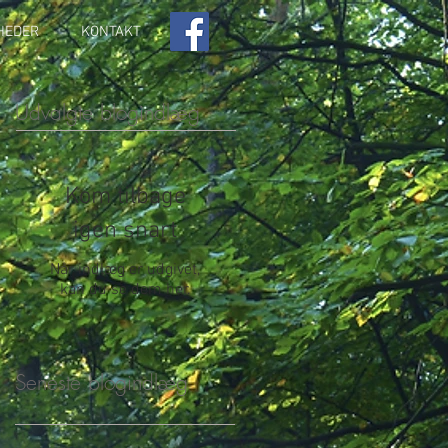
HEDER
KONTAKT
Udvalgte blogindlæg
Kom tilbage
igen snart
Når indlæg er udgivet,
kan du se dem her.
Seneste blogindlæg