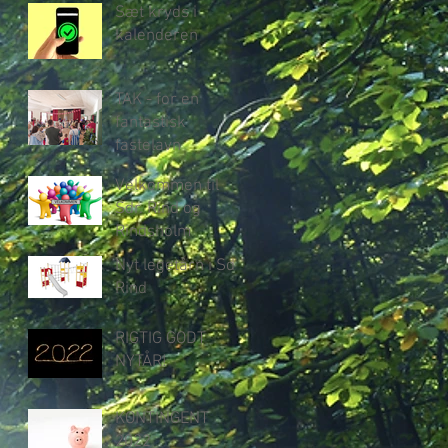
Sæt kryds i
kalenderen
TAK - for en
fantastisk
fastelavn
Velkommen til
Sdr. Rind og
Rindsholm
Nyt legetårn i Sdr.
Rind
RIGTIG GODT
NYTÅR!
KONTINGENT
2022