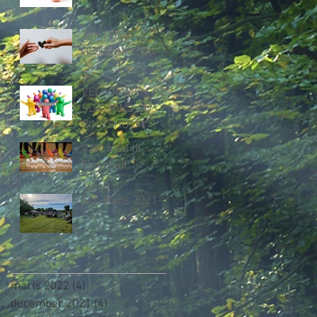
TAK FOR
OPBAKNINGEN
VELKOMMEN TIL
SDR. RIND OG
RINDSHOLM
Vær med til
Floorball
Sct. Hans 2021
Arkiv
marts 2022
(4)
4 indlæg
december 2021
(4)
4 indlæg