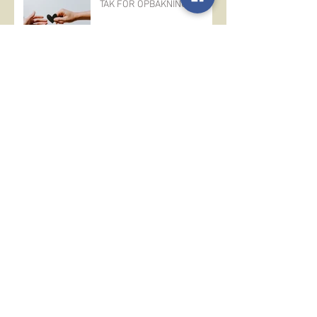
TAK FOR OPBAKNINGEN
VELKOMMEN TIL SDR. RIND
OG RINDSHOLM
Vær med til Floorball
Sct. Hans 2021
Arkiv
marts 2022
(4)
4 indlæg