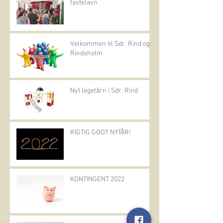
fastelavn
Velkommen til Sdr. Rind og
Rindsholm
Nyt legetårn i Sdr. Rind
RIGTIG GODT NYTÅR!
KONTINGENT 2022