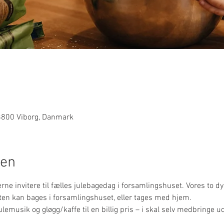
0
 8800 Viborg, Danmark
den
i gerne invitere til fælles julebagedag i forsamlingshuset. Vores to d
en kan bages i forsamlingshuset, eller tages med hjem.
ulemusik og gløgg/kaffe til en billig pris – i skal selv medbringe u