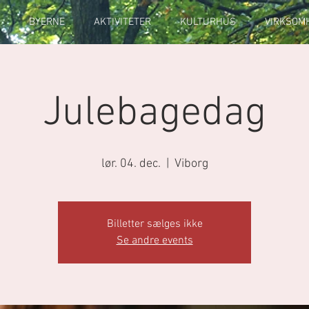
BYERNE
AKTIVITETER
KULTURHUS
VIRKSOM
Julebagedag
lør. 04. dec.
  |  
Viborg
Billetter sælges ikke
Se andre events