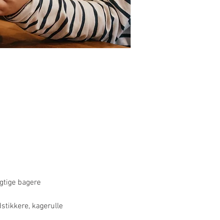
ygtige bagere
dstikkere, kagerulle