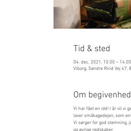
Tid & sted
04. dec. 2021, 10.00 – 14.0
Viborg, Søndre Rind Vej 47,
Om begivenhe
Vi har fået en idé! I år vil v
laver småkagedejen, som ent
Vi sørger for god stemning, j
og øvrige redskaber.